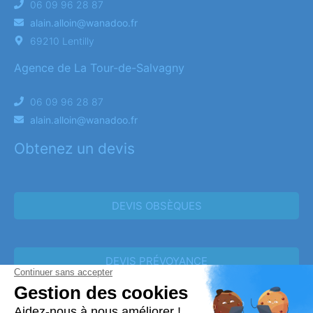
06 09 96 28 87
alain.alloin@wanadoo.fr
69210 Lentilly
Agence de La Tour-de-Salvagny
06 09 96 28 87
alain.alloin@wanadoo.fr
Obtenez un devis
DEVIS OBSÈQUES
DEVIS PRÉVOYANCE