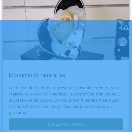
Monuments funéraires
La marbrerie funéraire représente l’ensemble des travaux
réalisés au sein d’un cimetière : la confection d’un caveau,
la création et la pose d’un monument funéraire mais aussi
l’ornement de ce dernier par des plaques, bronzes ou
gravures.
EN SAVOIR PLUS