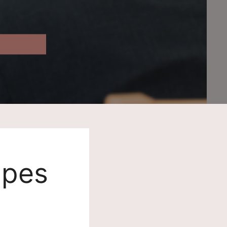
4
mpes