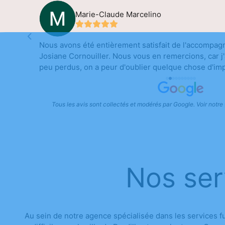
Marie-Claude Marcelino
écoute Il
Nous avons été entièrement satisfait de l'accompa
n grand
Josiane Cornouiller. Nous vous en remercions, car
peu perdus, on a peur d'oublier quelque chose d'imp
nous rassurer. Mr et Mme Marcelino
Tous les avis sont collectés et modérés par Google. Voir notre
Nos ser
Au sein de notre agence spécialisée dans les services 