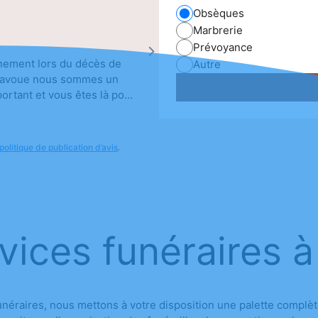
Obsèques
Antoine Moll
Marbrerie
Prévoyance
gnement lors du décès de
Un grand Merci à MR ALLOIN et To
Autre
 j'avoue nous sommes un
accompagner pendant cette période
ortant et vous êtes là pour
l'hommage qu'elle méritait et qui
Baptiste, Antoine
politique de publication d’avis
.
vices funéraires à 
funéraires, nous mettons à votre disposition une palette comp