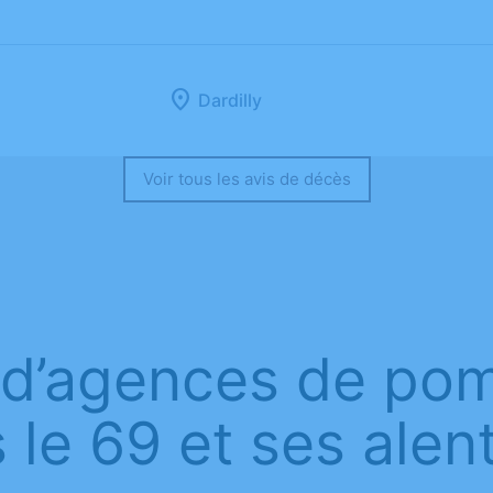
Dardilly
Voir tous les avis de décès
 d’agences de po
 le 69 et ses alen