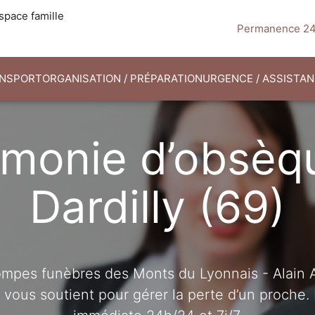
space famille
Permanence 24
NSPORT
ORGANISATION / PRÉPARATION
URGENCE / ASSISTA
monie d’obsèq
Dardilly (69)
mpes funèbres des Monts du Lyonnais - Alain 
vous soutient pour gérer la perte d’un proche. 