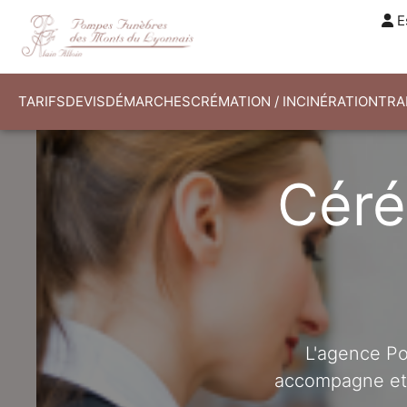
E
TARIFS
DEVIS
DÉMARCHES
CRÉMATION / INCINÉRATION
TRA
Céré
L'agence Po
accompagne et 