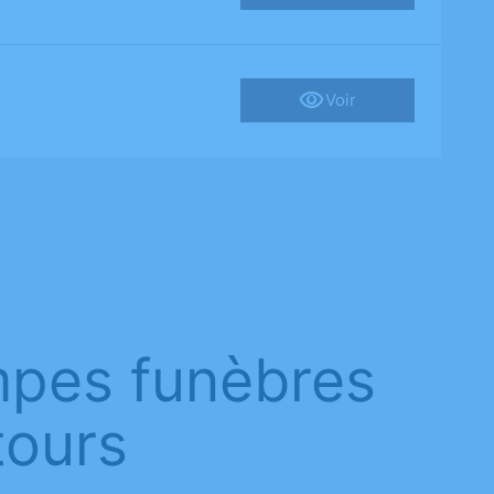
Voir
mpes funèbres
tours