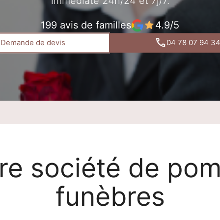
immédiate 24h/24 et 7j/7.
199 avis de familles
4.9/5
Demande de devis
04 78 07 94 3
re société de po
funèbres