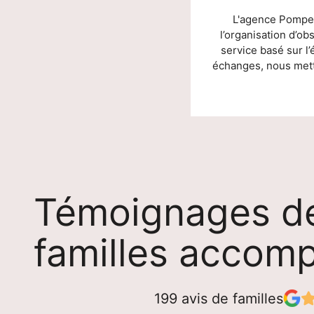
L'agence Pompes
l’organisation d’o
service basé sur l
échanges, nous metto
Témoignages d
familles accom
199 avis de familles