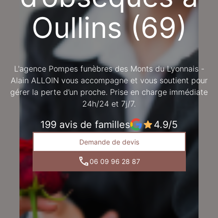
LA TOUR-DE-SALVAGNY
Oullins (69)
L'agence Pompes funèbres des Monts du Lyonnais -
Alain ALLOIN vous accompagne et vous soutient pour
gérer la perte d’un proche. Prise en charge immédiate
24h/24 et 7j/7.
199 avis de familles
4.9/5
Demande de devis
06 09 96 28 87