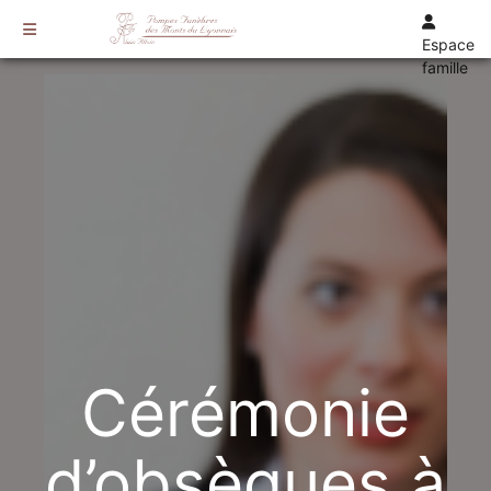
Espace
famille
TARIFS
DEVIS
DÉMARCHES
CRÉMATION / INCINÉRATION
TRANSPORT
ORGANISATION / PRÉPARATION
URGENCE / ASSISTANCE
AGENCES
CRAPONNE
Cérémonie
VAUGNERAY
d’obsèques à
LENTILLY