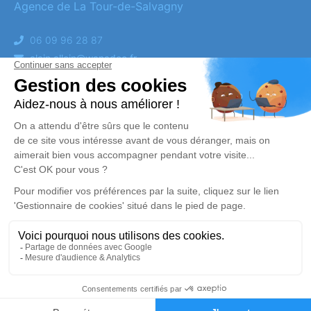
Agence de La Tour-de-Salvagny
06 09 96 28 87
alain.alloin@wanadoo.fr
Obtenez un devis
DEVIS OBSÈQUES
DEVIS PRÉVOYANCE
DEVIS MARBRERIE
Suivez-nous
Demande de devis
04 78 07 94 34