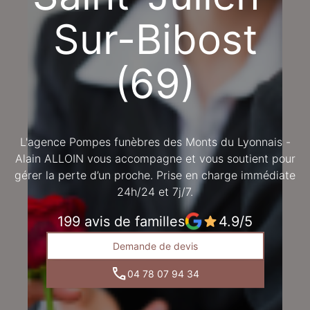
LA TOUR-DE-SALVAGNY
Sur-Bibost
(69)
L'agence Pompes funèbres des Monts du Lyonnais -
Alain ALLOIN vous accompagne et vous soutient pour
gérer la perte d’un proche. Prise en charge immédiate
24h/24 et 7j/7.
199 avis de familles
4.9/5
Demande de devis
04 78 07 94 34