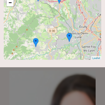
−
Leaflet