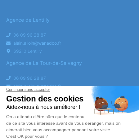
Agence de Lentilly
06 09 96 28 87
alain.alloin@wanadoo.fr
69210 Lentilly
Agence de La Tour-de-Salvagny
06 09 96 28 87
alain.alloin@wanadoo.fr
Obtenez un devis
DEVIS OBSÈQUES