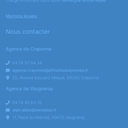
charge immédiate dans toute l’
Auvergne Rhône-Alpes
.
Mentions légales
Nous contacter
Agence de Craponne
04 78 07 94 34
agence.craponne@pfmontsdulyonnais.fr
20, Avenue Edouard Millaud, 69290 Craponne
Agence de Vaugneray
04 78 45 83 70
alain.alloin@wanadoo.fr
17, Place du Marché, 69670 Vaugneray