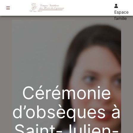
Espace
famille
TARIFS
DEVIS
DÉMARCHES
CRÉMATION / INCINÉRATION
TRANSPORT
ORGANISATION / PRÉPARATION
URGENCE / ASSISTANCE
Cérémonie
AGENCES
CRAPONNE
d’obsèques à
VAUGNERAY
Saint-Julien-
LENTILLY