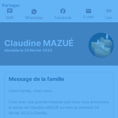
Partager
E-mail
SMS
WhatsApp
Facebook
Lien
Claudine MAZUÉ
décédée le 24 février 2023
Message de la famille
Chère famille, chers amis,
C’est avec une grande tristesse que nous vous annonçons
le décès de Claudine MAZUÉ survenu le vendredi 24
février 2023 à Dardilly.