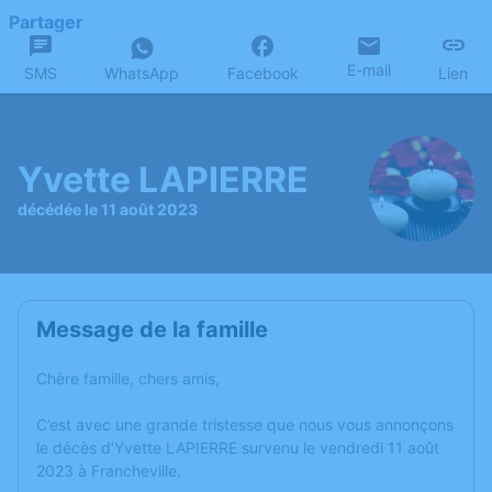
Partager
E-mail
SMS
WhatsApp
Facebook
Lien
Yvette LAPIERRE
décédée le 11 août 2023
Message de la famille
Chère famille, chers amis,
C’est avec une grande tristesse que nous vous annonçons
le décès d’Yvette LAPIERRE survenu le vendredi 11 août
2023 à Francheville.