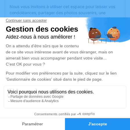
Nous vous invitons à utiliser cet espace pour laisser vos
condoléances, partager des photos souvenirs, une
anecdote ou exprimer vos pensées à travers des poèmes
ou des textes. Cet endroit est un lieu d'expression dédié à
honorer la mémoire d’Yvette LAPIERRE.
Un service de plantation d’arbre hommage est
disponible
ici
.
Je rends hommage
Cérémonie
mardi 22 août 2023 à 12h30
Chapelle Parc Cimetière Communautaire 161,
bd Université
69500 Bron
2
Faire-part
Hommages
Je rends hommage