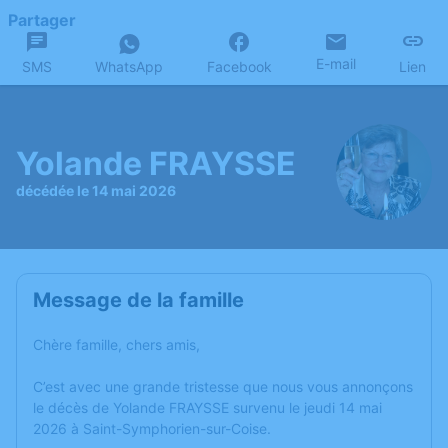
Partager
E-mail
SMS
WhatsApp
Facebook
Lien
Yolande FRAYSSE
décédée le 14 mai 2026
Message de la famille
Chère famille, chers amis,
C’est avec une grande tristesse que nous vous annonçons
le décès de Yolande FRAYSSE survenu le jeudi 14 mai
2026 à Saint-Symphorien-sur-Coise.