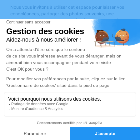
Nous vous invitons à utiliser cet espace pour laisser vos
condoléances, partager des photos souvenirs, une
anecdote ou exprimer vos pensées à travers des poèmes
ou des textes. Cet endroit est un lieu d'expression dédié à
honorer la mémoire de Yolande FRAYSSE.
Un service de plantation d’arbre hommage est
disponible
ici
.
Je rends hommage
Cérémonie
mercredi 20 mai 2026 à 10h00
PARC CIMETIERE COMMUNAUTAIRE D 161,
bd Université
69500 Bron
2
Faire-part
Hommages
Je rends hommage