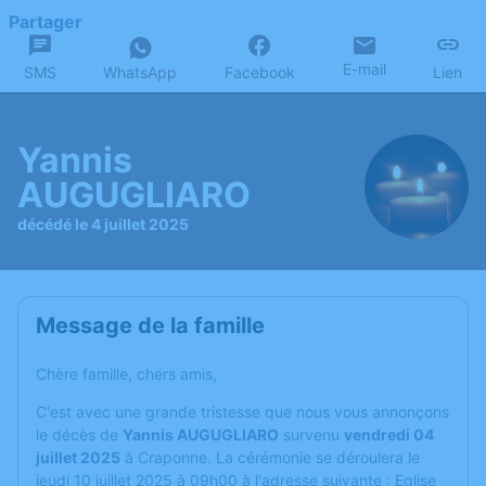
Partager
E-mail
SMS
WhatsApp
Facebook
Lien
Yannis
AUGUGLIARO
décédé le 4 juillet 2025
Message de la famille
Chère famille, chers amis,
C'est avec une grande tristesse que nous vous annonçons
le décès de
Yannis AUGUGLIARO
survenu
vendredi 04
juillet 2025
à Craponne. La cérémonie se déroulera le
jeudi 10 juillet 2025 à 09h00 à l'adresse suivante : Eglise