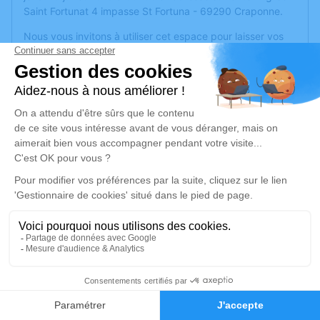
Saint Fortunat 4 impasse St Fortuna - 69290 Craponne.
Nous vous invitons à utiliser cet espace pour laisser vos
condoléances, partager des photos souvenirs, une
anecdote ou exprimer vos pensées à travers des poèmes
ou des textes. Cet endroit est un lieu d'expression dédié à
honorer la mémoire de Yannis AUGUGLIARO.
Un service de plantation d’arbre hommage est
disponible
ici
.
Je rends hommage
Cérémonie
jeudi 10 juillet 2025 à 09h00
Eglise Saint Fortunat 4 impasse St Fortuna
69290 Craponne
83
Faire-part
Hommages
Je rends hommage