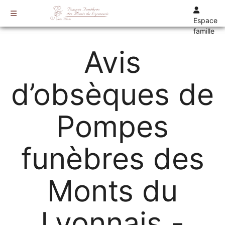
Espace
famille
TARIFS
Avis
DEVIS
DÉMARCHES
d’obsèques de
CRÉMATION / INCINÉRATION
TRANSPORT
Pompes
ORGANISATION / PRÉPARATION
URGENCE / ASSISTANCE
funèbres des
AGENCES
CRAPONNE
Monts du
VAUGNERAY
Lyonnais -
LENTILLY