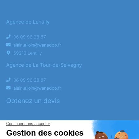
Agence de Lentilly
06 09 96 28 87
alain.alloin@wanadoo.fr
69210 Lentilly
Agence de La Tour-de-Salvagny
06 09 96 28 87
alain.alloin@wanadoo.fr
Obtenez un devis
DEVIS OBSÈQUES