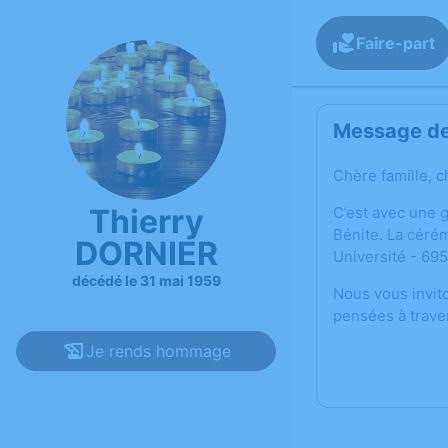
Faire-part
Message de 
Chère famille, c
Thierry
C’est avec une 
Bénite. La céré
DORNIER
Université - 69
décédé le 31 mai 1959
Nous vous invit
pensées à trave
Je rends hommage