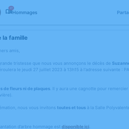
27
Hommages
Part
la famille
hers amis,
grande tristesse que nous vous annonçons le décès de
Suzann
roulera le jeudi 27 juillet 2023 à 13h15 à l'adresse suivante
de fleurs ni de plaques
. Il y aura une cagnotte pour remercie
vière).
crémation, nous vous invitons
toutes et tous
à la Salle Polyvalen
lantation d’arbre hommage est
disponible ici
.