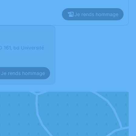
Je rends hommage
61, bd Université
Je rends hommage