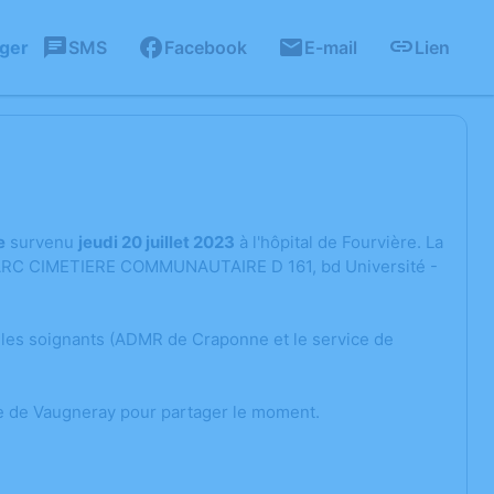
ager
SMS
Facebook
E-mail
Lien
e
survenu
jeudi 20 juillet 2023
à l'hôpital de Fourvière. La
 : PARC CIMETIERE COMMUNAUTAIRE D 161, bd Université -
r les soignants (ADMR de Craponne et le service de
te de Vaugneray pour partager le moment.