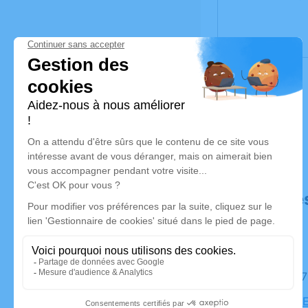
Déroulé de
Le jeudi 2
PARC CIME