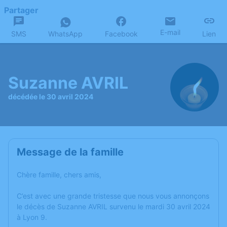
Partager
E-mail
SMS
WhatsApp
Facebook
Lien
Suzanne AVRIL
décédée le 30 avril 2024
Message de la famille
Chère famille, chers amis,
C’est avec une grande tristesse que nous vous annonçons
le décès de Suzanne AVRIL survenu le mardi 30 avril 2024
à Lyon 9.