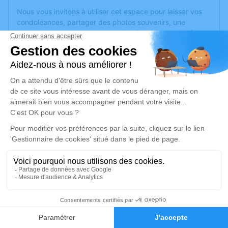
Nous vous invitons à utiliser cet espace pour laisser vos
condoléances, partager des photos souvenirs, une
anecdote ou exprimer vos pensées à travers des poèmes
ou des textes. Cet endroit est un lieu d'expression dédié à
honorer la mémoire de Suzanne AVRIL.
Un service de plantation d’arbre hommage est
disponible
ici
.
Je rends hommage
Cérémonie
lundi 06 mai 2024 à 10h00
Eglise Saint Roch 1 rue de la cure
69340 Francheville
1
Je rends hommage
Faire-part
Hommages