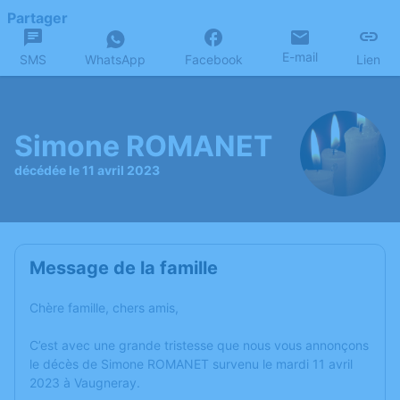
Partager
E-mail
SMS
WhatsApp
Facebook
Lien
Simone ROMANET
décédée le 11 avril 2023
Message de la famille
Chère famille, chers amis,
C’est avec une grande tristesse que nous vous annonçons
le décès de Simone ROMANET survenu le mardi 11 avril
2023 à Vaugneray.