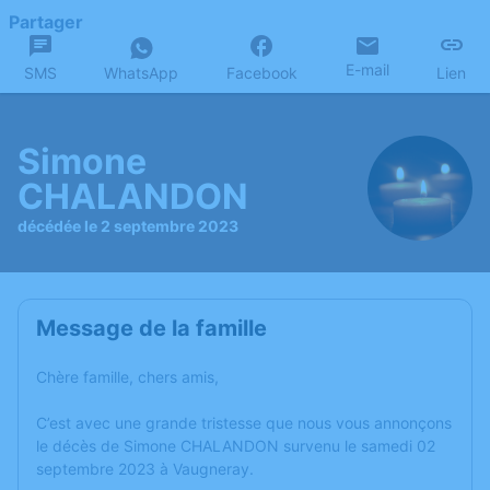
Partager
E-mail
SMS
WhatsApp
Facebook
Lien
Simone
CHALANDON
décédée le 2 septembre 2023
Message de la famille
Chère famille, chers amis,
C’est avec une grande tristesse que nous vous annonçons
le décès de Simone CHALANDON survenu le samedi 02
septembre 2023 à Vaugneray.