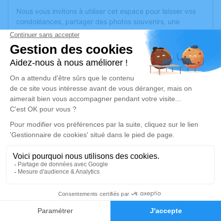
Nous vous invitons à utiliser cet espace pour laisser vos
condoléances, partager des photos souvenirs, une
anecdote ou exprimer vos pensées à travers des poèmes
ou des textes. Cet endroit est un lieu d'expression dédié à
honorer la mémoire de Simone CHALANDON.
Un service de plantation d’arbre hommage est
disponible
ici
.
Je rends hommage
Cérémonie
lundi 11 septembre 2023 à 15h00
Eglise Saint Fortunat 4 impasse St Fortuna
69290 Craponne
1
Je rends hommage
Faire-part
Hommages