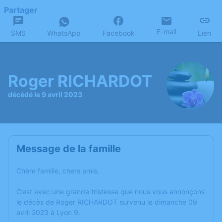
Partager
E-mail
SMS
WhatsApp
Facebook
Lien
Roger RICHARDOT
décédé le 9 avril 2023
Message de la famille
Chère famille, chers amis,
C’est avec une grande tristesse que nous vous annonçons
le décès de Roger RICHARDOT survenu le dimanche 09
avril 2023 à Lyon 9.