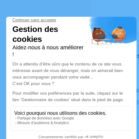
Déroulé de
Le lundi 
53 Route d