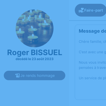
Faire-part
Message de 
Chère famille, c
Roger BISSUEL
C’est avec une 
décédé le 23 août 2023
Nous vous invit
pensées à trave
Je rends hommage
Un service de p