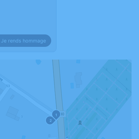
Je rends hommage
1
2