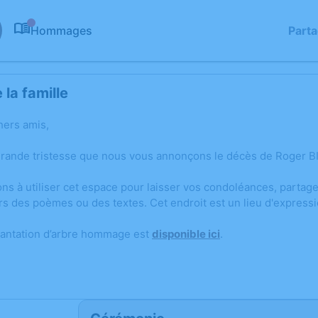
Hommages
Part
0
la famille
hers amis,
grande tristesse que nous vous annonçons le décès de Roger B
ons à utiliser cet espace pour laisser vos condoléances, parta
rs des poèmes ou des textes. Cet endroit est un lieu d'expres
lantation d’arbre hommage est
disponible ici
.