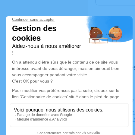
Déroulé de
Le lundi 1
Eglise Sai
Grézieu la