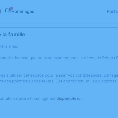
Hommages
Part
0
la famille
hers amis,
grande tristesse que nous vous annonçons le décès de Robert
ons à utiliser cet espace pour laisser vos condoléances, parta
rs des poèmes ou des textes. Cet endroit est un lieu d'expres
lantation d’arbre hommage est
disponible ici
.