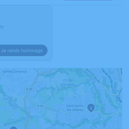
ay
Je rends hommage
2