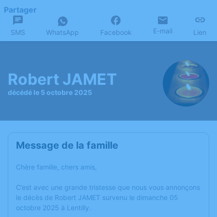
Partager
E-mail
SMS
WhatsApp
Facebook
Lien
Robert JAMET
décédé le 5 octobre 2025
Message de la famille
Chère famille, chers amis,
C’est avec une grande tristesse que nous vous annonçons
le décès de Robert JAMET survenu le dimanche 05
octobre 2025 à Lentilly.