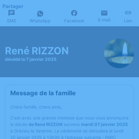
Partager
E-mail
SMS
WhatsApp
Facebook
Lien
René RIZZON
décédé le 7 janvier 2025
Message de la famille
Chère famille, chers amis,
C'est avec une grande tristesse que nous vous annonçons
le décès
de René RIZZON
survenu
mardi 07 janvier 2025
à Grézieu la Varenne. La cérémonie se déroulera le lundi
20 janvier 2025 à 13h30 à l'adresse suivante : PARC