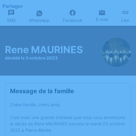
Partager
E-mail
SMS
WhatsApp
Facebook
Lien
Rene MAURINES
décédé le 3 octobre 2023
Message de la famille
Chère famille, chers amis,
C’est avec une grande tristesse que nous vous annonçons
le décès de Rene MAURINES survenu le mardi 03 octobre
2023 à Pierre-Bénite.