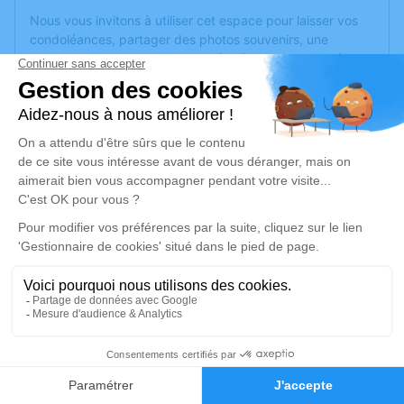
Nous vous invitons à utiliser cet espace pour laisser vos
condoléances, partager des photos souvenirs, une
anecdote ou exprimer vos pensées à travers des poèmes
ou des textes. Cet endroit est un lieu d'expression dédié à
honorer la mémoire de Rene MAURINES.
Un service de plantation d’arbre hommage est
disponible
ici
.
Je rends hommage
Cérémonie
mardi 10 octobre 2023 à 15h00
Eglise Saint Viateur 3 rue Henri-Barbusse
69600 Oullins
1
Je rends hommage
Faire-part
Hommages