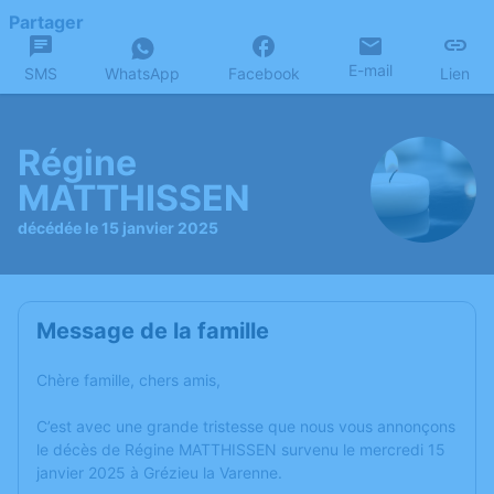
Partager
E-mail
SMS
WhatsApp
Facebook
Lien
Régine
MATTHISSEN
décédée le 15 janvier 2025
Message de la famille
Chère famille, chers amis,
C’est avec une grande tristesse que nous vous annonçons
le décès de Régine MATTHISSEN survenu le mercredi 15
janvier 2025 à Grézieu la Varenne.