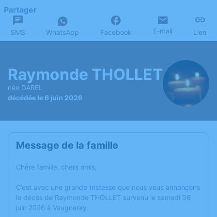
Partager
E-mail
SMS
WhatsApp
Facebook
Lien
Raymonde THOLLET
née GAREL
décédée le 6 juin 2026
Message de la famille
Chère famille, chers amis,
C’est avec une grande tristesse que nous vous annonçons
le décès de Raymonde THOLLET survenu le samedi 06
juin 2026 à Vaugneray.