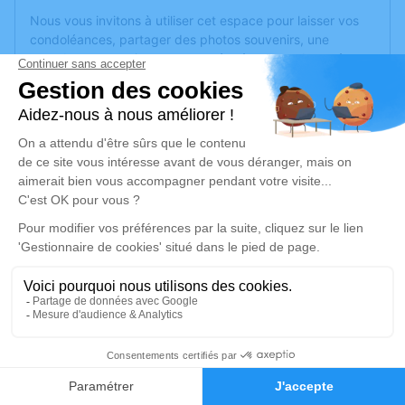
Nous vous invitons à utiliser cet espace pour laisser vos
condoléances, partager des photos souvenirs, une
anecdote ou exprimer vos pensées à travers des poèmes
ou des textes. Cet endroit est un lieu d'expression dédié à
honorer la mémoire de Raymonde BRUCK.
Un service de plantation d’arbre hommage est
disponible
ici
.
Je rends hommage
Cérémonie
lundi 07 août 2023 à 12h15
Chapelle Parc Cimetière Communautaire 161,
bd Université
69500 Bron
13
Faire-part
Hommages
Je rends hommage