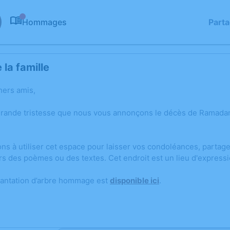
Hommages
Part
0
la famille
hers amis,
grande tristesse que nous vous annonçons le décès de Ramad
ons à utiliser cet espace pour laisser vos condoléances, parta
rs des poèmes ou des textes. Cet endroit est un lieu d'expres
lantation d’arbre hommage est
disponible ici
.