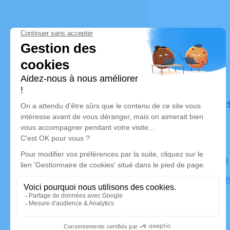
Déroulé de
Le lundi 1
SALLE OMN