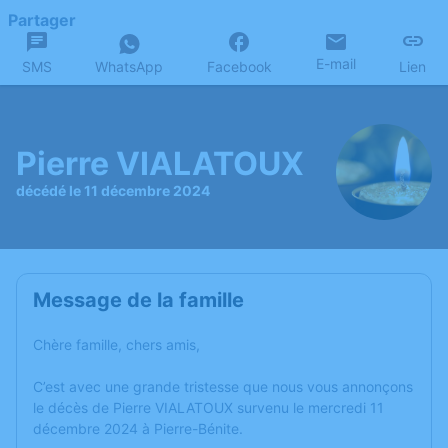
Partager
E-mail
SMS
WhatsApp
Facebook
Lien
Pierre VIALATOUX
décédé le 11 décembre 2024
Message de la famille
Chère famille, chers amis,
C’est avec une grande tristesse que nous vous annonçons
le décès de Pierre VIALATOUX survenu le mercredi 11
décembre 2024 à Pierre-Bénite.