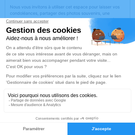
Nous vous invitons à utiliser cet espace pour laisser vos
condoléances, partager des photos souvenirs, une
anecdote ou exprimer vos pensées à travers des poèmes
ou des textes. Cet endroit est un lieu d'expression dédié à
honorer la mémoire de Pierre GAULIN.
Un service de plantation d’arbre hommage est
disponible
ici
.
Je rends hommage
Cérémonie
lundi 29 juin 2026 à 14h30
Eglise Saint Fortunat 4 impasse St Fortuna
69290 Craponne
4
Je rends hommage
Faire-part
Hommages