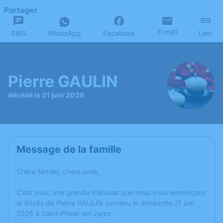
Partager
E-mail
SMS
WhatsApp
Facebook
Lien
Pierre GAULIN
décédé le 21 juin 2026
Message de la famille
Chère famille, chers amis,
C’est avec une grande tristesse que nous vous annonçons
le décès de Pierre GAULIN survenu le dimanche 21 juin
2026 à Saint-Priest-en-Jarez.