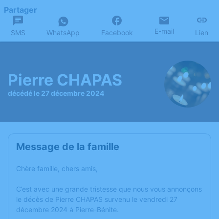
Partager
E-mail
SMS
WhatsApp
Facebook
Lien
Pierre CHAPAS
décédé le 27 décembre 2024
Message de la famille
Chère famille, chers amis,
C’est avec une grande tristesse que nous vous annonçons
le décès de Pierre CHAPAS survenu le vendredi 27
décembre 2024 à Pierre-Bénite.