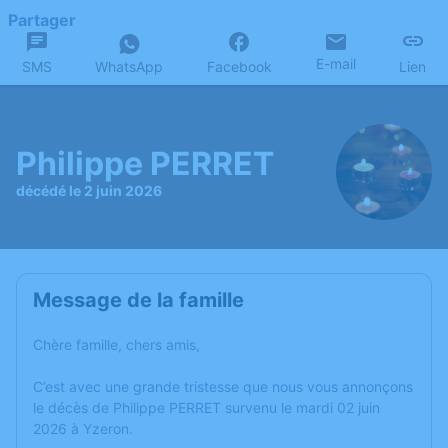
Partager
E-mail
SMS
WhatsApp
Facebook
Lien
Philippe PERRET
décédé le 2 juin 2026
Message de la famille
Chère famille, chers amis,
C’est avec une grande tristesse que nous vous annonçons
le décès de Philippe PERRET survenu le mardi 02 juin
2026 à Yzeron.