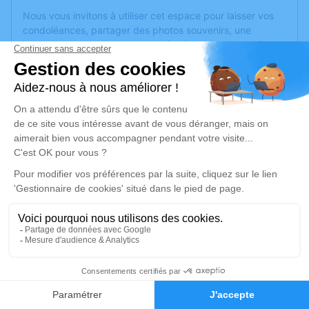
Nous vous invitons à utiliser cet espace pour laisser vos
condoléances, partager des photos souvenirs, une
anecdote ou exprimer vos pensées à travers des poèmes
ou des textes. Cet endroit est un lieu d'expression dédié à
honorer la mémoire de Philippe MARTIN.
Un service de plantation d’arbre hommage est
disponible
ici
.
Je rends hommage
Cérémonie
mercredi 11 décembre 2024 à 09h30
communal 9 Rue des Mourrons
69290 Saint Genis lès Ollières
15
Je rends hommage
Faire-part
Hommages