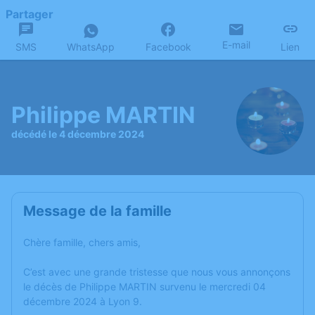
Partager
E-mail
SMS
WhatsApp
Facebook
Lien
Philippe MARTIN
décédé le 4 décembre 2024
Message de la famille
Chère famille, chers amis,
C’est avec une grande tristesse que nous vous annonçons
le décès de Philippe MARTIN survenu le mercredi 04
décembre 2024 à Lyon 9.