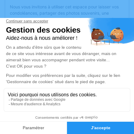
Nous vous invitons à utiliser cet espace pour laisser vos
condoléances, partager des photos souvenirs, une
anecdote ou exprimer vos pensées à travers des poèmes
ou des textes. Cet endroit est un lieu d'expression dédié à
honorer la mémoire de Philippe LAGRAVE.
Un service de plantation d’arbre hommage est
disponible
ici
.
Je rends hommage
Cérémonie
vendredi 17 mars 2023 à 13h30
PARC CIMETIERE COMMUNAUTAIRE D 161,
bd Université
69500 Bron
10
Faire-part
Hommages
Je rends hommage