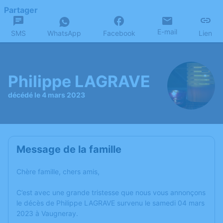
Partager
E-mail
SMS
WhatsApp
Facebook
Lien
Philippe LAGRAVE
décédé le 4 mars 2023
Message de la famille
Chère famille, chers amis,
C’est avec une grande tristesse que nous vous annonçons
le décès de Philippe LAGRAVE survenu le samedi 04 mars
2023 à Vaugneray.