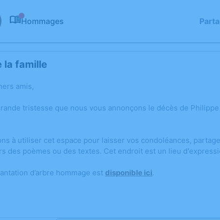
Hommages
Part
0
la famille
hers amis,
grande tristesse que nous vous annonçons le décès de Philippe
ons à utiliser cet espace pour laisser vos condoléances, parta
rs des poèmes ou des textes. Cet endroit est un lieu d'expres
lantation d’arbre hommage est
disponible ici
.