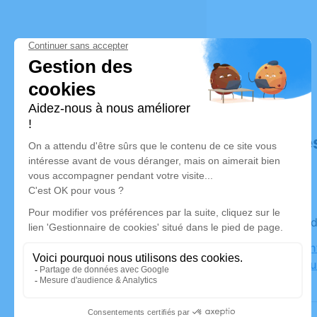
Déroulé de
Le vendre
Eglise Sai
69210 Fleur