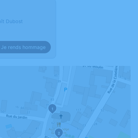
oît Dubost
Je rends hommage
1
2