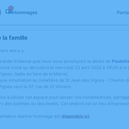
13
Hommages
Part
la famille
hers ami.e.s,
grande tristesse que nous vous annonçons le décès de
Paulett
onie civile se déroulera le mercredi 23 avril 2025 à 10h00 à l
ignes. (salle en face de la Mairie)
d'une inhumation au cimetière de St Jean des Vignes - Chemin d
ignes vers le 67, rue de St Vincent.
ons à utiliser cet espace pour laisser vos condoléances, parta
rs des poèmes ou des textes. Cet endroit est un lieu d'express
lantation d’arbre hommage est
disponible ici
.