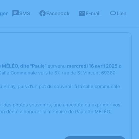
ager
SMS
Facebook
E-mail
Lien
e MÉLÉO, dite "Paule"
survenu
mercredi 16 avril 2025
à
a Salle Communale vers le 67, rue de St Vincent 69380
u Pinay, puis d'un pot du souvenir à la salle communale
ger des photos souvenirs, une anecdote ou exprimer vos
ion dédié à honorer la mémoire de Paulette MÉLÉO.