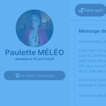
Faire-part
Message de 
Chère famille, c
Paulette MÉLÉO
C'est avec une 
Lyon 4. La cérém
décédée le 16 avril 2025
Saint Jean des V
Elle sera suivi 
de St Jean des V
Je rends hommage
Nous vous invit
pensées à trave
Un service de p