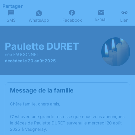
Partager
E-mail
SMS
WhatsApp
Facebook
Lien
Paulette DURET
née FAUCONNET
décédée le 20 août 2025
Message de la famille
Chère famille, chers amis,
C’est avec une grande tristesse que nous vous annonçons
le décès de Paulette DURET survenu le mercredi 20 août
2025 à Vaugneray.