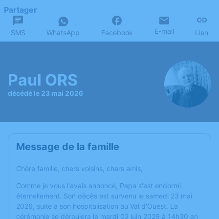
Partager
E-mail
SMS
WhatsApp
Facebook
Lien
Paul ORS
décédé le 23 mai 2026
Message de la famille
Chère famille, chers voisins, chers amis,
Comme je vous l'avais annoncé, Papa s'est endormi
éternellement. Son décès est survenu le samedi 23 mai
2026, suite a son hospitalisation au Val d'Ouest. La
cérémonie se déroulera le mardi 02 juin 2026 à 14h30 en