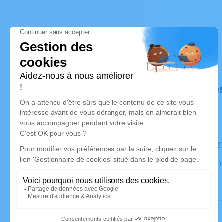
Déroulé de
Le mardi 
Eglise Sai
Thurins