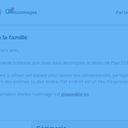
Hommages
Part
0
la famille
hers amis,
grande tristesse que nous vous annonçons le décès de Paul CO
ons à utiliser cet espace pour laisser vos condoléances, parta
rs des poèmes ou des textes. Cet endroit est un lieu d'expres
lantation d’arbre hommage est
disponible ici
.