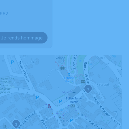
1962
Je rends hommage
1
2