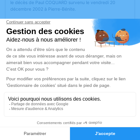
le décès de Paul COQUARD survenu le vendredi 20
décembre 2002 à Pierre-Bénite.
Nous vous invitons à utiliser cet espace pour laisser vos
condoléances, partager des photos souvenirs, une
anecdote ou exprimer vos pensées à travers des poèmes
ou des textes. Cet endroit est un lieu d'expression dédié à
honorer la mémoire de Paul COQUARD.
Un service de plantation d’arbre hommage est
disponible
ici
.
Je rends hommage
Cérémonie
mardi 27 décembre 2022 à 15h00
COMMUNAL COMMUNAL
7
69670 Vaugneray
Faire-part
Hommages