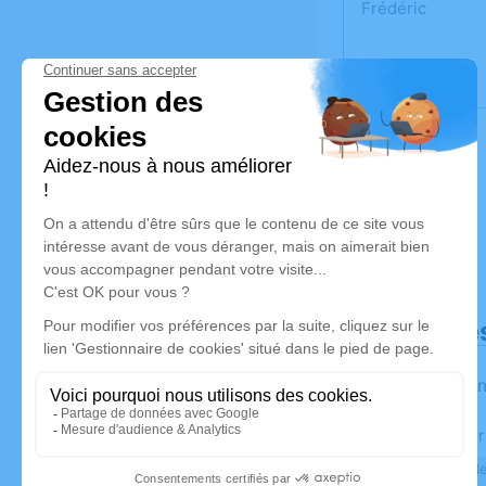
Frédéric
Déroulé de
Les infor
Activez une aler
Recevoir une ale