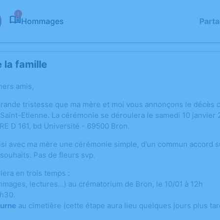
1
Hommages
Part
la famille
hers amis,
grande tristesse que ma mère et moi vous annonçons le décès 
 Saint-Etienne. La cérémonie se déroulera le samedi 10 janvier
D 161, bd Université - 69500 Bron.
si avec ma mère une cérémonie simple, d'un commun accord su
souhaits. Pas de fleurs svp.
lera en trois temps :
mages, lectures...) au crématorium de Bron, le 10/01 à 12h
h30.
'urne
au cimetière (cette étape aura lieu quelques jours plus tar