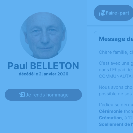
Faire-part
Message de 
Chère famille, c
Paul BELLETON
C’est avec une 
dans l'Ehpad de
décédé le 2 janvier 2026
COMMUNAUTAIRE 
Nous avons choi
possible de ses 
Je rends hommage
L'adieu se dérou
Cérémonie
(hom
Crémation,
à 12
Scellement de l