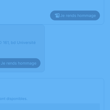
Je rends hommage
61, bd Université
Je rends hommage
ont disponibles.