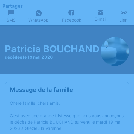
Partager
E-mail
SMS
WhatsApp
Facebook
Lien
Patricia BOUCHAND
décédée le 19 mai 2026
Message de la famille
Chère famille, chers amis,
C’est avec une grande tristesse que nous vous annonçons
le décès de Patricia BOUCHAND survenu le mardi 19 mai
2026 à Grézieu la Varenne.