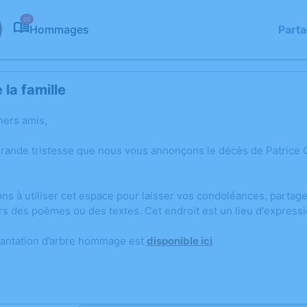
20
Hommages
Part
la famille
hers amis,
grande tristesse que nous vous annonçons le décès de Patric
ons à utiliser cet espace pour laisser vos condoléances, parta
rs des poèmes ou des textes. Cet endroit est un lieu d'express
lantation d’arbre hommage est
disponible ici
.