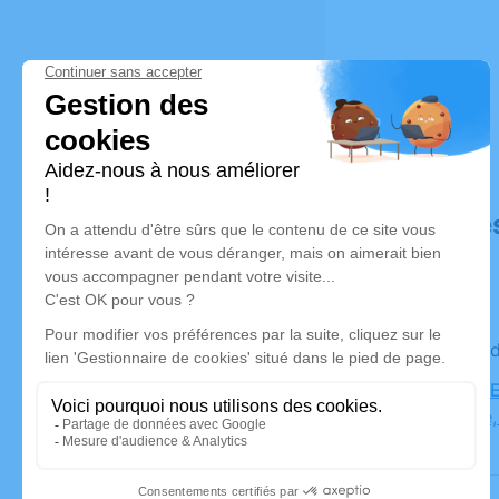
Déroulé de
Le mercre
PARC CIME
Université