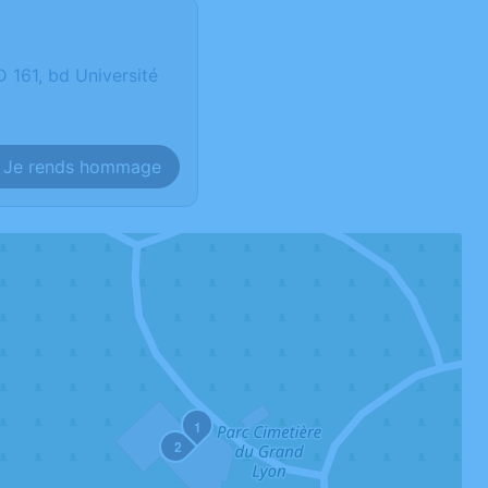
61, bd Université
Je rends hommage
1
2