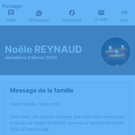
Partager
E-mail
SMS
WhatsApp
Facebook
Lien
Noële REYNAUD
décédée le 8 février 2025
Message de la famille
Chère famille, chers amis,
C’est avec une grande tristesse que nous vous annonçons
le décès de Noële REYNAUD survenu le samedi 08 février
2025 à Francheville.