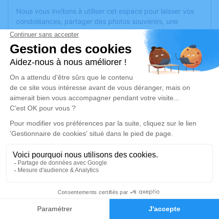
Nous vous invitons à utiliser cet espace pour laisser vos
condoléances, partager des photos souvenirs, une
anecdote ou exprimer vos pensées à travers des poèmes
ou des textes. Cet endroit est un lieu d'expression dédié à
honorer la mémoire de Nicole BOUCHARD.
Un service de plantation d’arbre hommage est
disponible
ici
.
Je rends hommage
Cérémonie
vendredi 26 septembre 2025 à 10h00
EGLISE SAINT ANTOINE PLACE DE L'EGLISE
69670 Vaugneray
4
Je rends hommage
Faire-part
Hommages