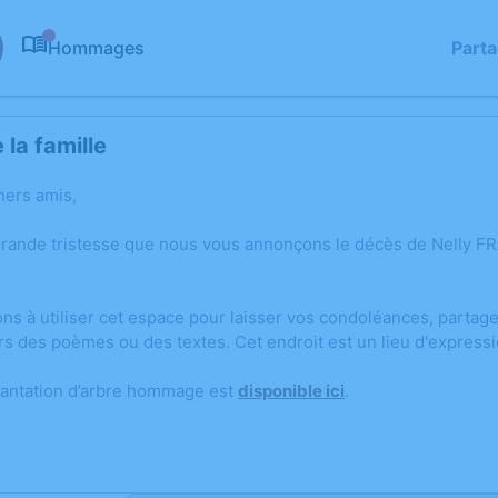
Hommages
Part
0
la famille
hers amis,
grande tristesse que nous vous annonçons le décès de Nelly F
ons à utiliser cet espace pour laisser vos condoléances, parta
rs des poèmes ou des textes. Cet endroit est un lieu d'expres
lantation d’arbre hommage est
disponible ici
.