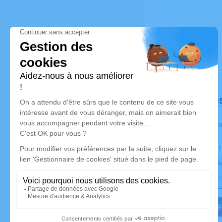
Déroulé de
Les infor
Activez une aler
Recevoir une ale
Je veux êt