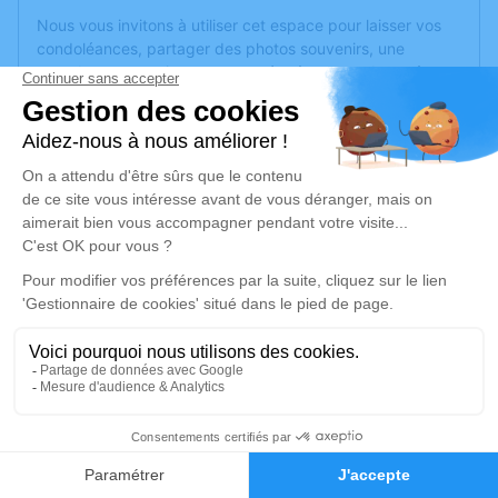
Nous vous invitons à utiliser cet espace pour laisser vos
condoléances, partager des photos souvenirs, une
anecdote ou exprimer vos pensées à travers des poèmes
ou des textes. Cet endroit est un lieu d'expression dédié à
honorer la mémoire de Nadine KLUCZYNSKI.
Un service de plantation d’arbre hommage est
disponible
ici
.
Je rends hommage
Cérémonie
vendredi 15 décembre 2023 à 14h30
Eglise Saint Laurent 9 rue Tanneries
69210 Lentilly
2
Je rends hommage
Faire-part
Hommages