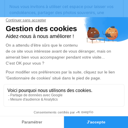
Nous vous invitons à utiliser cet espace pour laisser vos
condoléances, partager des photos souvenirs, une
anecdote ou exprimer vos pensées à travers des poèmes
ou des textes. Cet endroit est un lieu d'expression dédié à
honorer la mémoire de Monique GONON.
Un service de plantation d’arbre hommage est
disponible
ici
.
Je rends hommage
Cérémonie
mardi 09 juin 2026 à 14h30
Eglise Saint Julien
69510 Soucieu en Jarrest
2
Je rends hommage
Faire-part
Hommages