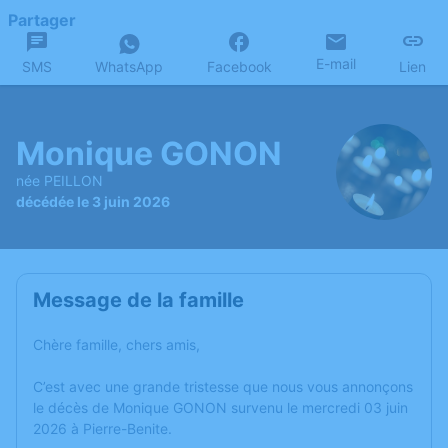
Partager
E-mail
SMS
WhatsApp
Facebook
Lien
Monique GONON
née PEILLON
décédée le 3 juin 2026
Message de la famille
Chère famille, chers amis,
C’est avec une grande tristesse que nous vous annonçons
le décès de Monique GONON survenu le mercredi 03 juin
2026 à Pierre-Benite.