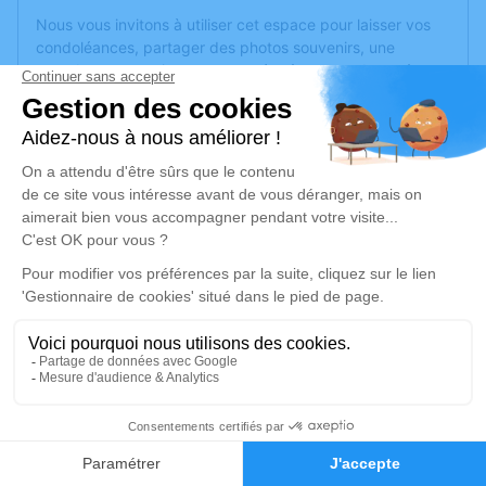
Nous vous invitons à utiliser cet espace pour laisser vos
condoléances, partager des photos souvenirs, une
anecdote ou exprimer vos pensées à travers des poèmes
ou des textes. Cet endroit est un lieu d'expression dédié à
honorer la mémoire de Monique CHAPIRON.
Un service de plantation d’arbre hommage est
disponible
ici
.
Je rends hommage
Cérémonie
mercredi 15 juillet 2026 à 14h30
CHAMBRE FUNERAIRE DES MTS DU
LYONNAIS 20 av millaud
69290 Craponne
1
Faire-part
Hommages
Je rends hommage