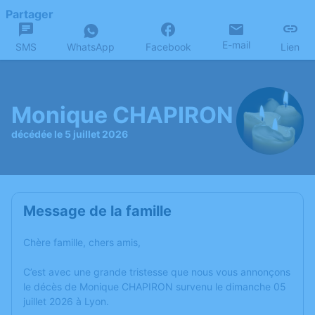
Partager
E-mail
SMS
WhatsApp
Facebook
Lien
Monique CHAPIRON
décédée le 5 juillet 2026
Message de la famille
Chère famille, chers amis,
C’est avec une grande tristesse que nous vous annonçons
le décès de Monique CHAPIRON survenu le dimanche 05
juillet 2026 à Lyon.