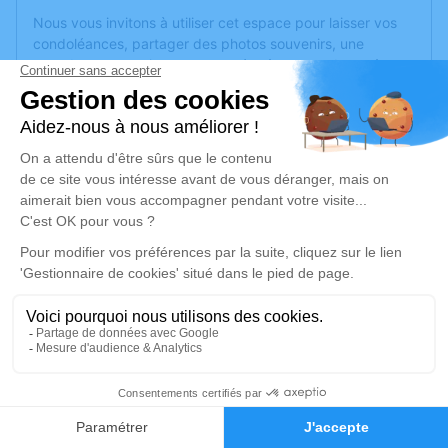
Nous vous invitons à utiliser cet espace pour laisser vos
condoléances, partager des photos souvenirs, une
anecdote ou exprimer vos pensées à travers des poèmes
ou des textes. Cet endroit est un lieu d'expression dédié à
honorer la mémoire de Michèle NICOT.
Un service de plantation d’arbre hommage est
disponible
ici
.
Je rends hommage
Cérémonie
samedi 25 octobre 2025 à 10h00
PARC CIMETIERE COMMUNAUTAIRE D 161,
bd Université
69500 Bron
24
Faire-part
Hommages
Je rends hommage