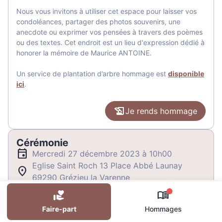
Nous vous invitons à utiliser cet espace pour laisser vos
condoléances, partager des photos souvenirs, une
anecdote ou exprimer vos pensées à travers des poèmes
ou des textes. Cet endroit est un lieu d'expression dédié à
honorer la mémoire de Maurice ANTOINE.
Un service de plantation d’arbre hommage est
disponible
ici
.
Je rends hommage
Cérémonie
mercredi 27 décembre 2023 à 10h00
Eglise Saint Roch 13 Place Abbé Launay
69290 Grézieu la Varenne
0
Je rends hommage
Faire-part
Hommages