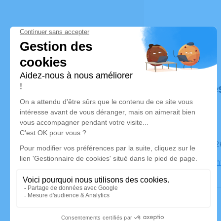
Déroulé de
Le mardi 
Eglise Sain