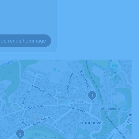
Je rends hommage
1
2