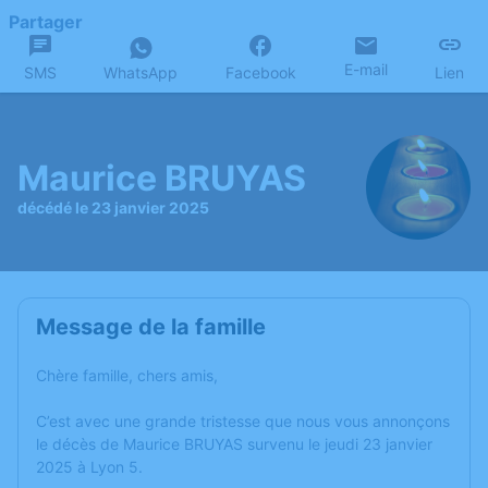
Partager
E-mail
SMS
WhatsApp
Facebook
Lien
Maurice BRUYAS
décédé le 23 janvier 2025
Message de la famille
Chère famille, chers amis,
C’est avec une grande tristesse que nous vous annonçons
le décès de Maurice BRUYAS survenu le jeudi 23 janvier
2025 à Lyon 5.