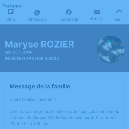
Partager
E-mail
SMS
WhatsApp
Facebook
Lien
Maryse ROZIER
née BONJOUR
décédée le 14 octobre 2025
Message de la famille
Chère famille, chers amis,
C’est avec une grande tristesse que nous vous annonçons
le décès de Maryse ROZIER survenu le mardi 14 octobre
2025 à Pierre-Benite.