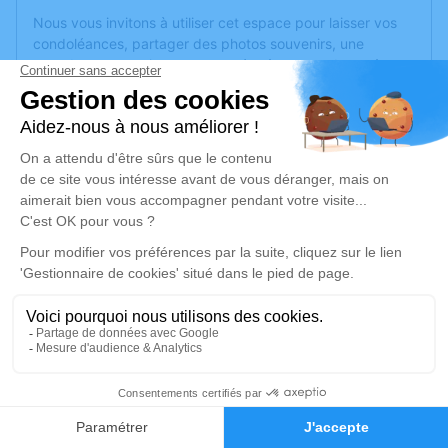
Nous vous invitons à utiliser cet espace pour laisser vos
condoléances, partager des photos souvenirs, une
anecdote ou exprimer vos pensées à travers des poèmes
ou des textes. Cet endroit est un lieu d'expression dédié à
honorer la mémoire de Maryse ROZIER.
Un service de plantation d’arbre hommage est
disponible
ici
.
Je rends hommage
Cérémonie
vendredi 24 octobre 2025 à 14h30
Eglise St Blaise 10 place Verdun
69126 Brindas
2
Je rends hommage
Faire-part
Hommages